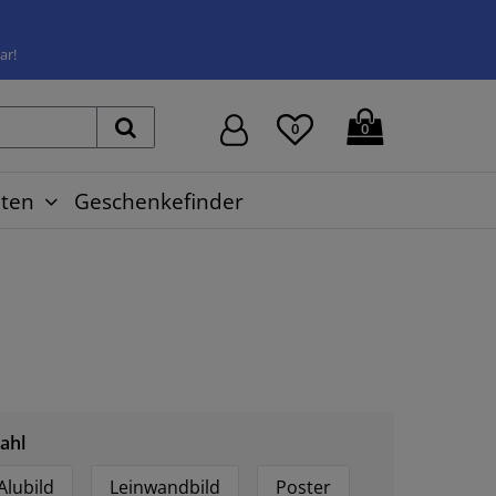
ar!
0
0
ten
Geschenkefinder
ahl
Alubild
Leinwandbild
Poster