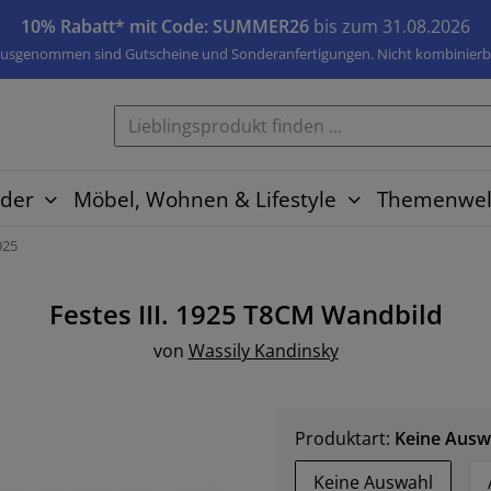
10% Rabatt* mit Code: SUMMER26
bis zum 31.08.2026
usgenommen sind Gutscheine und Sonderanfertigungen. Nicht kombinierb
der
Möbel, Wohnen & Lifestyle
Themenwel
925
Festes III. 1925 T8CM
Wandbild
von
Wassily Kandinsky
Produktart:
Keine Ausw
Keine Auswahl