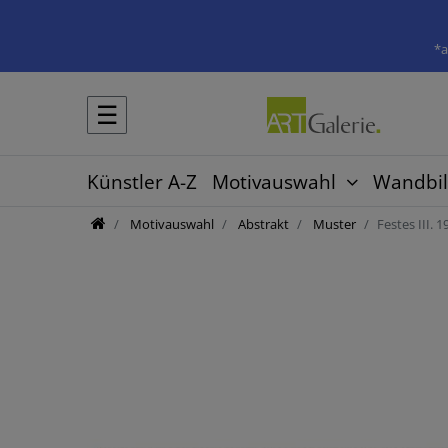
*a
☰
Künstler A-Z
Motivauswahl
Wandbil
Motivauswahl
Abstrakt
Muster
Festes III. 1