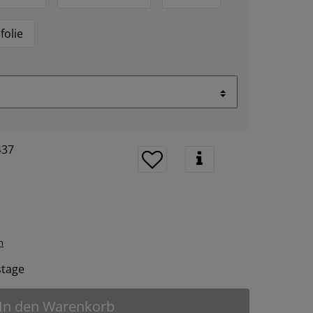
folie
437
n
tstage
In den Warenkorb