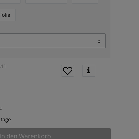
folie
811
n
tstage
In den Warenkorb