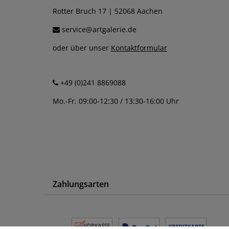
Rotter Bruch 17 | 52068 Aachen
service@artgalerie.de
oder über unser
Kontaktformular
+49 (0)241 8869088
Mo.-Fr. 09:00-12:30 / 13:30-16:00 Uhr
Zahlungsarten