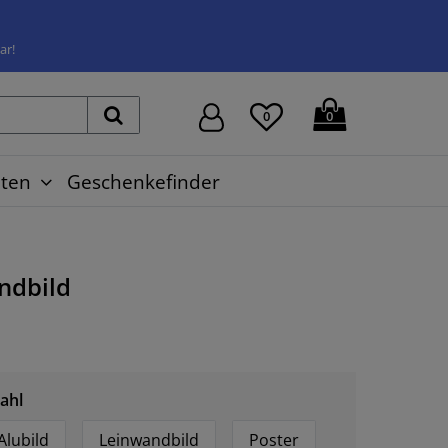
ar!
0
0
ten
Geschenkefinder
ndbild
ahl
Alubild
Leinwandbild
Poster