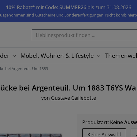
10% Rabatt* mit Code: SUMMER26
bis zum 31.08.2026
usgenommen sind Gutscheine und Sonderanfertigungen. Nicht kombinierb
der
Möbel, Wohnen & Lifestyle
Themenwel
ke bei Argenteuil. Um 1883
rücke bei Argenteuil. Um 1883 T6YS
Wa
von
Gustave Caillebotte
Produktart:
Keine Ausw
Keine Auswahl