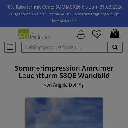
10% Rabatt* mit Code: SUMMER26
bis zum 31.08.2026
*ausgenommen sind Gutscheine und Sonderanfertigungen. Nicht
kombinierbar!
0
0
☰
Sommerimpression Amrumer
Leuchtturm S8QE
Wandbild
von
Angela Dölling