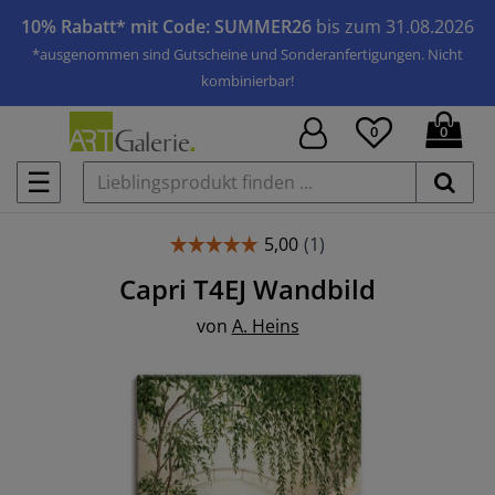
10% Rabatt* mit Code: SUMMER26
bis zum 31.08.2026
*ausgenommen sind Gutscheine und Sonderanfertigungen. Nicht
kombinierbar!
0
0
☰
Capri T4EJ
Wandbild
von
A. Heins