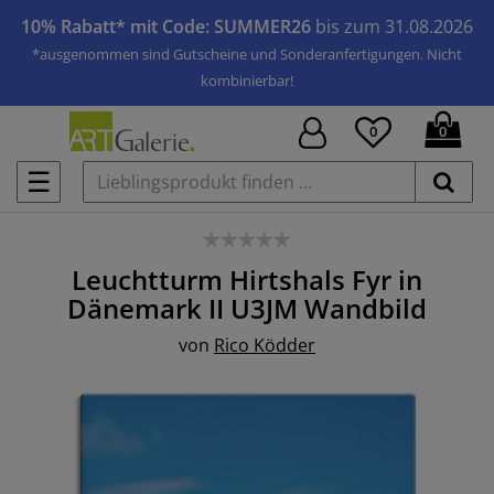
10% Rabatt* mit Code: SUMMER26
bis zum 31.08.2026
*ausgenommen sind Gutscheine und Sonderanfertigungen. Nicht
kombinierbar!
0
0
☰
Leuchtturm Hirtshals Fyr in
Dänemark II U3JM
Wandbild
von
Rico Ködder