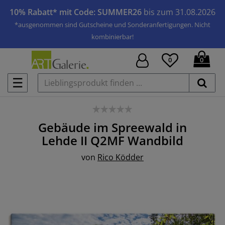
10% Rabatt* mit Code: SUMMER26
bis zum 31.08.2026
*ausgenommen sind Gutscheine und Sonderanfertigungen. Nicht
kombinierbar!
0
0
☰
Gebäude im Spreewald in
Lehde II Q2MF
Wandbild
von
Rico Ködder