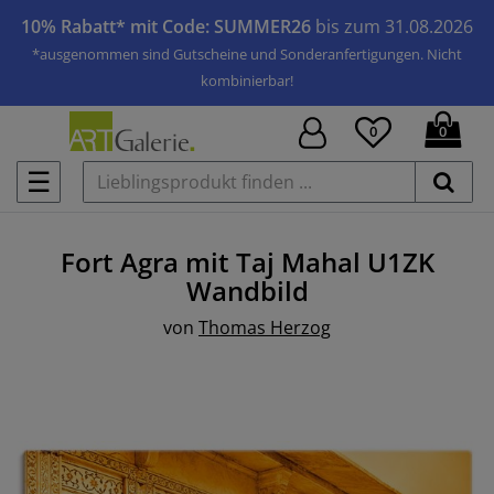
10% Rabatt* mit Code: SUMMER26
bis zum 31.08.2026
*ausgenommen sind Gutscheine und Sonderanfertigungen. Nicht
kombinierbar!
0
0
☰
Fort Agra mit Taj Mahal U1ZK
Wandbild
von
Thomas Herzog