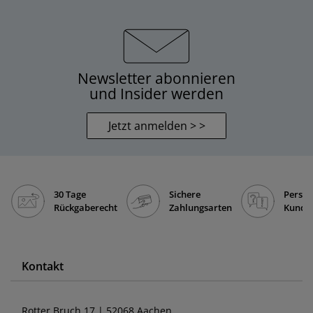
Newsletter abonnieren
und Insider werden
Jetzt anmelden > >
30 Tage
Sichere
Persön
Rückgaberecht
Zahlungsarten
Kunde
Kontakt
Rotter Bruch 17 | 52068 Aachen