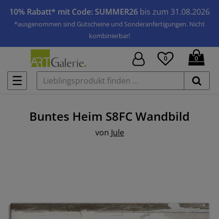
10% Rabatt* mit Code: SUMMER26
bis zum 31.08.2026
*ausgenommen sind Gutscheine und Sonderanfertigungen. Nicht
kombinierbar!
0
0
☰
Buntes Heim S8FC
Wandbild
von
Jule