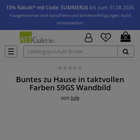
10% Rabatt* mit Code: SUMMER26
bis zum 31.08.2026
*ausgenommen sind Gutscheine und Sonderanfertigungen. Nicht
kombinierbar!
0
0
☰
Buntes zu Hause in taktvollen
Farben S9GS
Wandbild
von
Jule