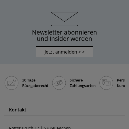
Newsletter abonnieren
und Insider werden
Jetzt anmelden > >
30 Tage
Sichere
Persön
Rückgaberecht
Zahlungsarten
Kunde
Kontakt
Rotter Bruch 17 | 52068 Aachen