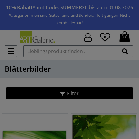
10% Rabatt* mit Code: SUMMER26
bis zum 31.08.2026
*ausgenommen sind Gutscheine und Sonderanfertigungen. Nicht
kombinierbar!
0
0
☰
Blätterbilder
Filter