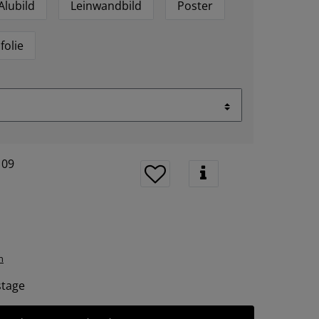
Alubild
Leinwandbild
Poster
folie
109
n
tstage