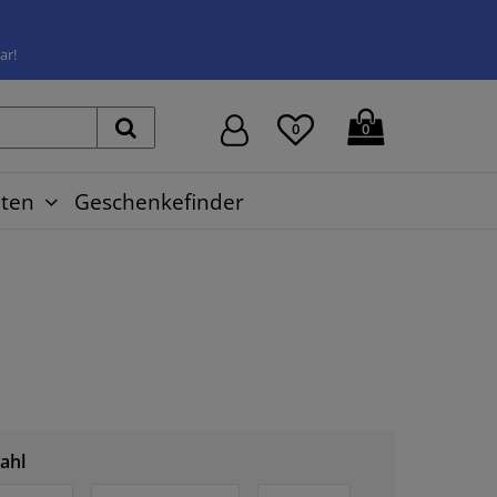
ar!
0
0
ten
Geschenkefinder
ahl