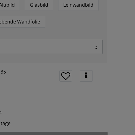
Alubild
Glasbild
Leinwandbild
lebende Wandfolie
135
n
tstage