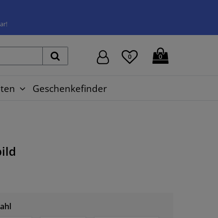
ar!
0
0
ten
Geschenkefinder
ild
ahl