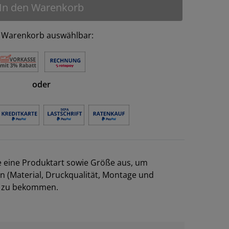
In den Warenkorb
 Warenkorb auswählbar:
oder
e eine Produktart sowie Größe aus, um
en (Material, Druckqualität, Montage und
el zu bekommen.