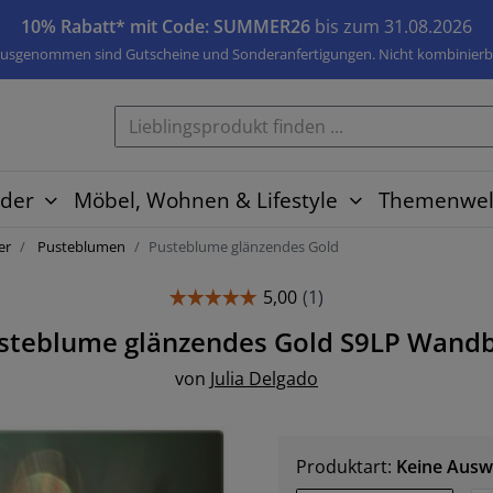
10% Rabatt* mit Code: SUMMER26
bis zum 31.08.2026
usgenommen sind Gutscheine und Sonderanfertigungen. Nicht kombinierb
der
Möbel, Wohnen & Lifestyle
Themenwel
er
Pusteblumen
Pusteblume glänzendes Gold
steblume glänzendes Gold S9LP
Wandb
von
Julia Delgado
Produktart:
Keine Ausw