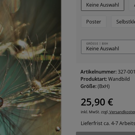
Keine Auswahl
Poster
Selbstk
GRÖSSE | BXH
Artikelnummer:
327-00
Produktart:
Wandbild
Größe:
(BxH)
25,90 €
inkl. MwSt. zzgl.
Versandkoste
Lieferfrist ca. 4-7 Arbei