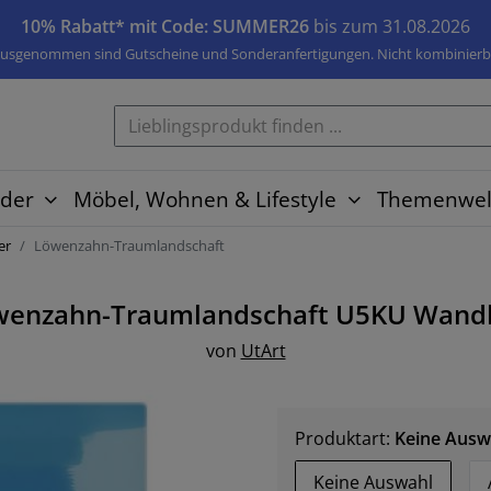
10% Rabatt* mit Code: SUMMER26
bis zum 31.08.2026
usgenommen sind Gutscheine und Sonderanfertigungen. Nicht kombinierb
der
Möbel, Wohnen & Lifestyle
Themenwel
er
Löwenzahn-Traumlandschaft
wenzahn-Traumlandschaft U5KU
Wandb
von
UtArt
Produktart:
Keine Ausw
Keine Auswahl