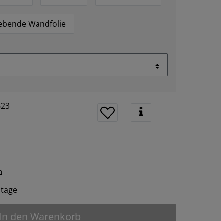
lebende Wandfolie
623
n
tstage
In den Warenkorb