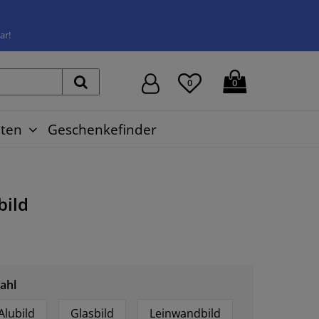
ar!
0
0
ten
Geschenkefinder
ild
ahl
Alubild
Glasbild
Leinwandbild