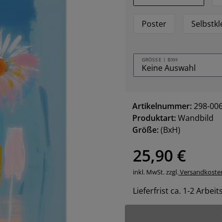
Poster
Selbstk
GRÖSSE | BXH
Artikelnummer:
298-00
Produktart:
Wandbild
Größe:
(BxH)
25,90 €
inkl. MwSt. zzgl.
Versandkoste
Lieferfrist ca. 1-2 Arbei