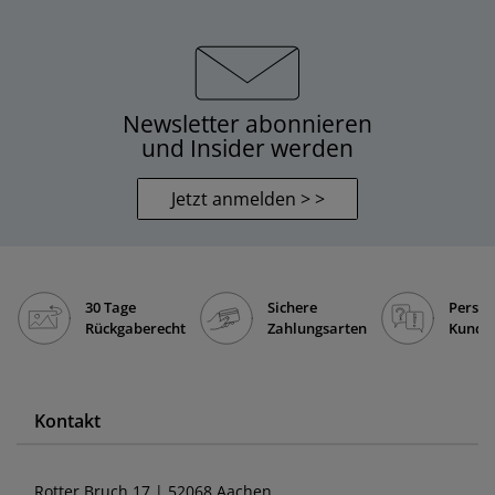
Newsletter abonnieren
und Insider werden
Jetzt anmelden > >
30 Tage
Sichere
Persön
Rückgaberecht
Zahlungsarten
Kunde
Kontakt
Rotter Bruch 17 | 52068 Aachen