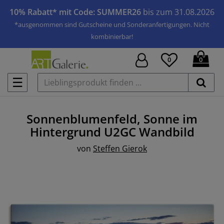
10% Rabatt* mit Code: SUMMER26
bis zum 31.08.2026
*ausgenommen sind Gutscheine und Sonderanfertigungen. Nicht
kombinierbar!
0
0
☰
Sonnenblumenfeld, Sonne im
Hintergrund U2GC
Wandbild
von
Steffen Gierok