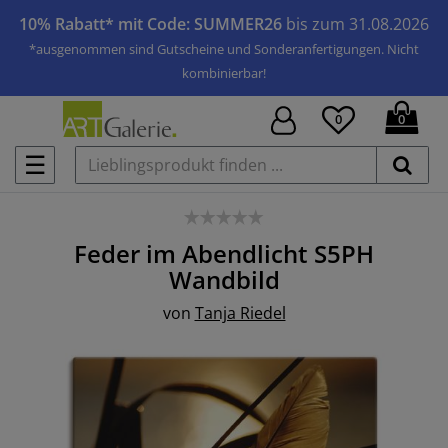
10% Rabatt* mit Code: SUMMER26
bis zum 31.08.2026
*ausgenommen sind Gutscheine und Sonderanfertigungen. Nicht
kombinierbar!
0
0
☰
Feder im Abendlicht S5PH
Wandbild
von
Tanja Riedel