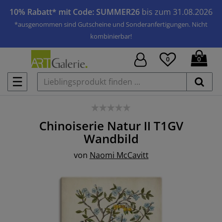
10% Rabatt* mit Code: SUMMER26
bis zum 31.08.2026
*ausgenommen sind Gutscheine und Sonderanfertigungen. Nicht
kombinierbar!
0
0
☰
Chinoiserie Natur II T1GV
Wandbild
von
Naomi McCavitt