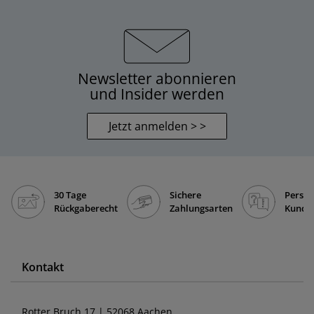
Newsletter abonnieren
und Insider werden
Jetzt anmelden > >
30 Tage
Sichere
Persön
Rückgaberecht
Zahlungsarten
Kunde
Kontakt
Rotter Bruch 17 | 52068 Aachen