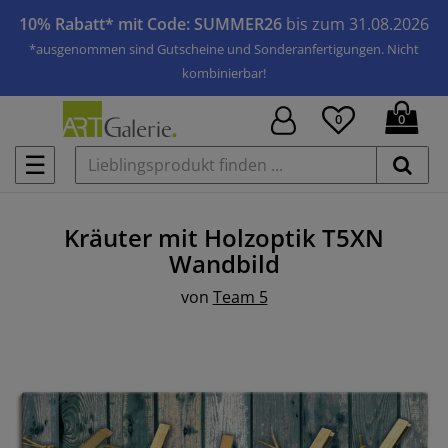
10% Rabatt* mit Code: SUMMER26
bis zum 31.08.2026
*ausgenommen sind Gutscheine und Sonderanfertigungen. Nicht
kombinierbar!
0
0
☰
Kräuter mit Holzoptik T5XN
Wandbild
von
Team 5