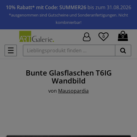
10% Rabatt* mit Code: SUMMER26
bis zum 31.08.2026
*ausgenommen sind Gutscheine und Sonderanfertigungen. Nicht
kombinierbar!
0
0
☰
Bunte Glasflaschen T6IG
Wandbild
von
Mausopardia