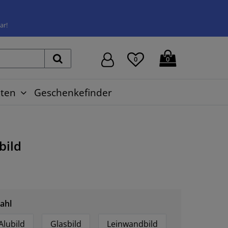
ar!
0
0
ten
Geschenkefinder
bild
ahl
Alubild
Glasbild
Leinwandbild