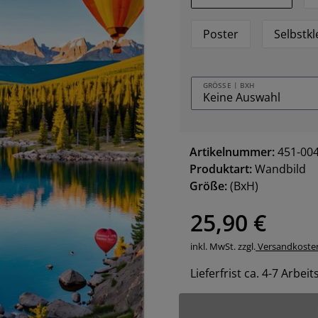
Poster
Selbstk
GRÖSSE | BXH
Artikelnummer:
451-00
Produktart:
Wandbild
Größe:
(BxH)
25,90 €
inkl. MwSt. zzgl.
Versandkoste
Lieferfrist ca. 4-7 Arbei