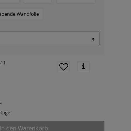
lebende Wandfolie
411
n
tstage
In den Warenkorb