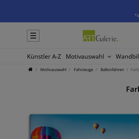
*a
☰
Künstler A-Z
Motivauswahl
Wandbil
Motivauswahl
Fahrzeuge
Ballonfahren
Farb
Far