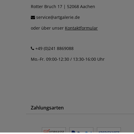
Rotter Bruch 17 | 52068 Aachen
service@artgalerie.de
oder über unser
Kontaktformular
+49 (0)241 8869088
Mo.-Fr. 09:00-12:30 / 13:30-16:00 Uhr
Zahlungsarten