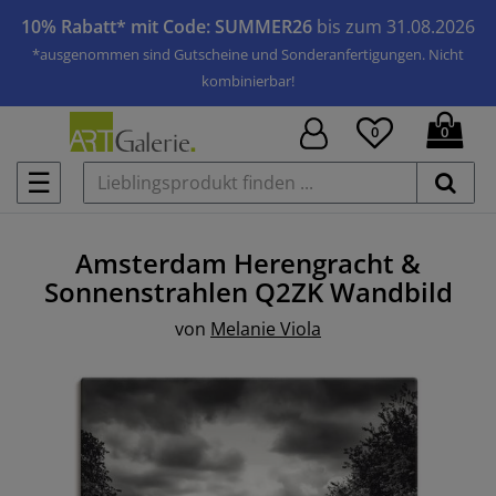
10% Rabatt* mit Code: SUMMER26
bis zum 31.08.2026
*ausgenommen sind Gutscheine und Sonderanfertigungen. Nicht
kombinierbar!
0
0
☰
Amsterdam Herengracht &
Sonnenstrahlen Q2ZK
Wandbild
von
Melanie Viola