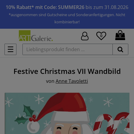
10% Rabatt* mit Code: SUMMER26
bis zum 31.08.2026
*ausgenommen sind Gutscheine und Sonderanfertigungen. Nicht
kombinierbar!
0
0
☰
Festive Christmas VII
Wandbild
von
Anne Tavoletti