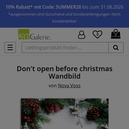
10% Rabatt* mit Code: SUMMER26
bis zum 31.08.2026
*ausgenommen sind Gutscheine und Sonderanfertigungen. Nicht
kombinierbar!
0
0
☰
Don't open before christmas
Wandbild
von
Nova Voss