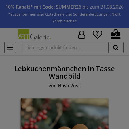
10% Rabatt* mit Code: SUMMER26
bis zum 31.08.2026
*ausgenommen sind Gutscheine und Sonderanfertigungen. Nicht
kombinierbar!
0
0
☰
Lebkuchenmännchen in Tasse
Wandbild
von
Nova Voss