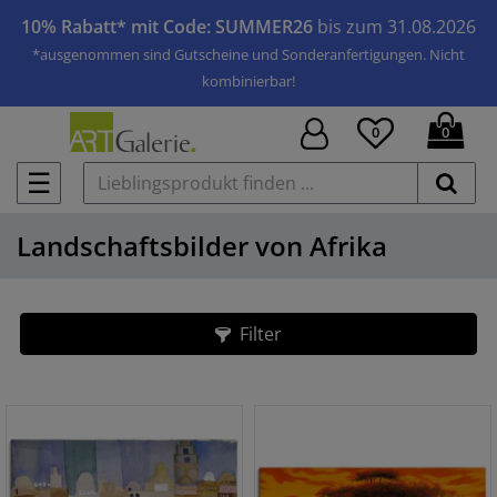
10% Rabatt* mit Code: SUMMER26
bis zum 31.08.2026
*ausgenommen sind Gutscheine und Sonderanfertigungen. Nicht
kombinierbar!
0
0
☰
Landschaftsbilder von Afrika
Filter