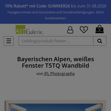
10% Rabatt* mit Code: SUMMER26
bis zum 31.08.2026
*ausgenommen sind Gutscheine und Sonderanfertigungen. Nicht
kombinierbar!
0
0
☰
Bayerischen Alpen, weißes
Fenster T5TQ
Wandbild
von
JFL Photography