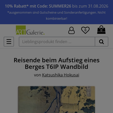
10% Rabatt* mit Code: SUMMER26
bis zum 31.08.2026
*ausgenommen sind Gutscheine und Sonderanfertigungen. Nicht
kombinierbar!
0
0
☰
Reisende beim Aufstieg eines
Berges T6IP
Wandbild
von
Katsushika Hokusai