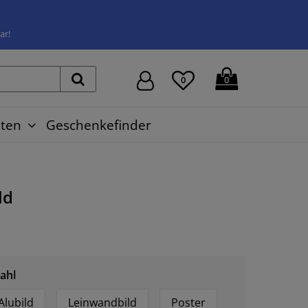
ar!
0
0
ten
Geschenkefinder
ld
ahl
Alubild
Leinwandbild
Poster