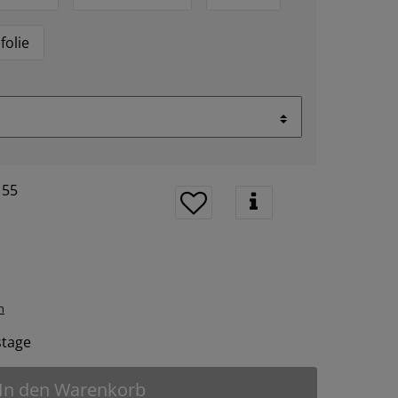
folie
155
n
tstage
In den Warenkorb