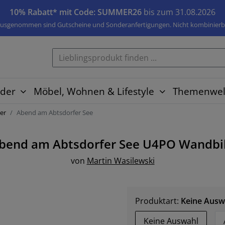
10% Rabatt* mit Code: SUMMER26
bis zum 31.08.2026
usgenommen sind Gutscheine und Sonderanfertigungen. Nicht kombinierb
der
Möbel, Wohnen & Lifestyle
Themenwel
er
Abend am Abtsdorfer See
bend am Abtsdorfer See U4PO
Wandbi
von
Martin Wasilewski
Produktart:
Keine Ausw
Keine Auswahl