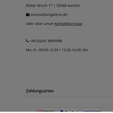
Rotter Bruch 17 | 52068 Aachen
service@artgalerie.de
oder über unser
Kontaktformular
+49 (0)241 8869088
Mo.-Fr. 09:00-12:30 / 13:30-16:00 Uhr
Zahlungsarten