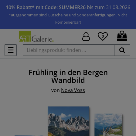
10% Rabatt* mit Code: SUMMER26
bis zum 31.08.2026
*ausgenommen sind Gutscheine und Sonderanfertigungen. Nicht
kombinierbar!
0
0
☰
Frühling in den Bergen
Wandbild
von
Nova Voss