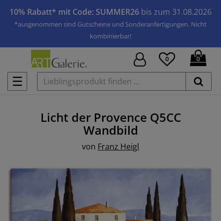
10% Rabatt* mit Code: SUMMER26
bis zum 31.08.2026
*ausgenommen sind Gutscheine und Sonderanfertigungen. Nicht
kombinierbar!
0
0
☰
Licht der Provence Q5CC
Wandbild
von
Franz Heigl