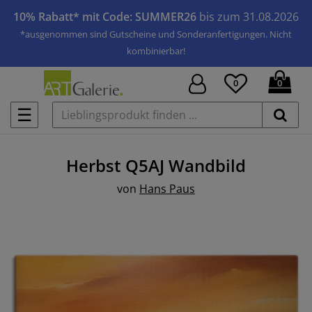
10% Rabatt* mit Code: SUMMER26
bis zum 31.08.2026
*ausgenommen sind Gutscheine und Sonderanfertigungen. Nicht
kombinierbar!
0
0
☰
Herbst Q5AJ
Wandbild
von
Hans Paus