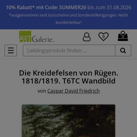
10% Rabatt* mit Code: SUMMER26
bis zum 31.08.2026
*ausgenommen sind Gutscheine und Sonderanfertigungen. Nicht
kombinierbar!
0
0
☰
Die Kreidefelsen von Rügen.
1818/1819. T6TC
Wandbild
von
Caspar David Friedrich