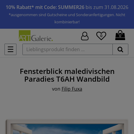
10% Rabatt* mit Code: SUMMER26
bis zum 31.08.2026
*ausgenommen sind Gutscheine und Sonderanfertigungen. Nicht
kombinierbar!
0
0
☰
Fensterblick maledivischen
Paradies T6AH
Wandbild
von
Filip Fuxa