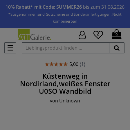
10% Rabatt* mit Code: SUMMER26
bis zum 31.08.2026
*ausgenommen sind Gutscheine und Sonderanfertigungen. Nicht
kombinierbar!
0
0
☰
Küstenweg in
Nordirland,weißes Fenster
U0SO
Wandbild
von
Unknown