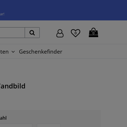
ar!
0
0
ten
Geschenkefinder
andbild
ahl