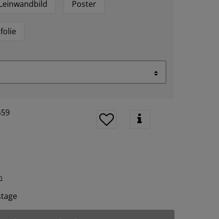
Leinwandbild
Poster
folie
459
n
tstage