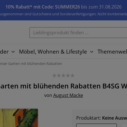
10% Rabatt* mit Code: SUMMER26
bis zum 31.08.2026
usgenommen sind Gutscheine und Sonderanfertigungen. Nicht kombinierb
der
Möbel, Wohnen & Lifestyle
Themenwel
nser Garten mit blühenden Rabatten
arten mit blühenden Rabatten B4SG
W
von
August Macke
Produktart:
Keine Ausw