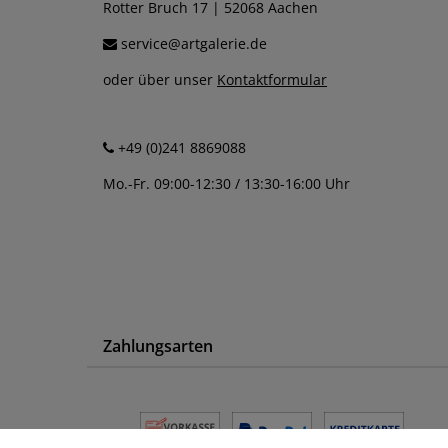
Rotter Bruch 17 | 52068 Aachen
service@artgalerie.de
oder über unser
Kontaktformular
+49 (0)241 8869088
Mo.-Fr. 09:00-12:30 / 13:30-16:00 Uhr
Zahlungsarten