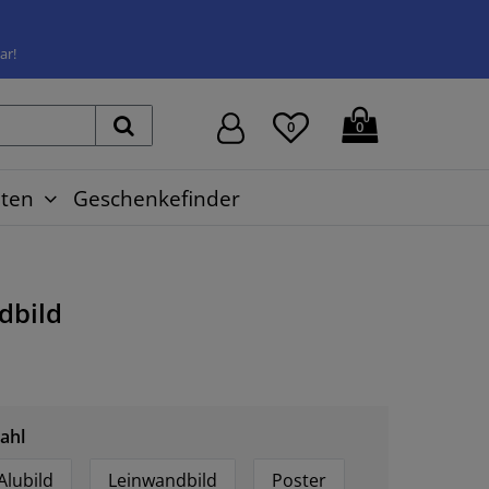
ar!
0
0
ten
Geschenkefinder
dbild
ahl
Alubild
Leinwandbild
Poster