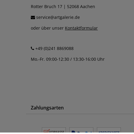
Rotter Bruch 17 | 52068 Aachen
service@artgalerie.de
oder über unser
Kontaktformular
+49 (0)241 8869088
Mo.-Fr. 09:00-12:30 / 13:30-16:00 Uhr
Zahlungsarten