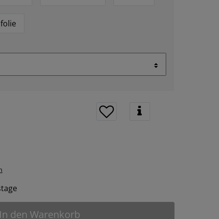
folie
n
tstage
In den Warenkorb