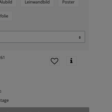
Alubild
Leinwandbild
Poster
folie
261
n
tstage