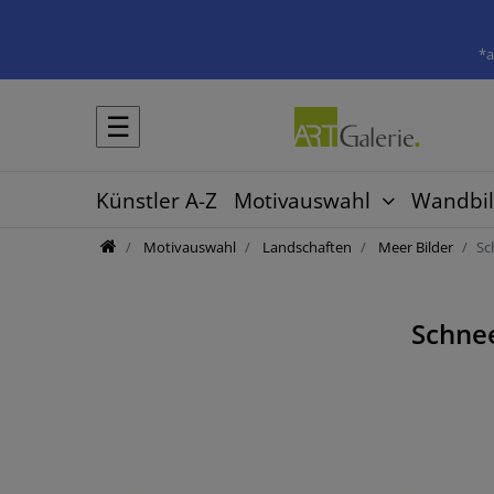
*a
☰
Künstler A-Z
Motivauswahl
Wandbil
Motivauswahl
Landschaften
Meer Bilder
Sc
Schne