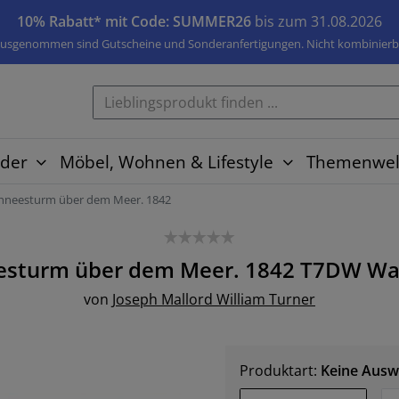
10% Rabatt* mit Code: SUMMER26
bis zum 31.08.2026
usgenommen sind Gutscheine und Sonderanfertigungen. Nicht kombinierb
der
Möbel, Wohnen & Lifestyle
Themenwel
hneesturm über dem Meer. 1842
esturm über dem Meer. 1842 T7DW
Wa
von
Joseph Mallord William Turner
Produktart:
Keine Ausw