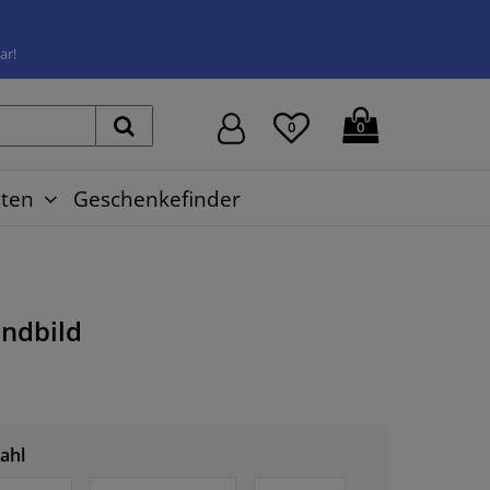
ar!
0
0
ten
Geschenkefinder
ndbild
ahl