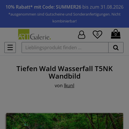
10% Rabatt* mit Code: SUMMER26
bis zum 31.08.2026
*ausgenommen sind Gutscheine und Sonderanfertigungen. Nicht
kombinierbar!
0
0
☰
Tiefen Wald Wasserfall T5NK
Wandbild
von
lkunl