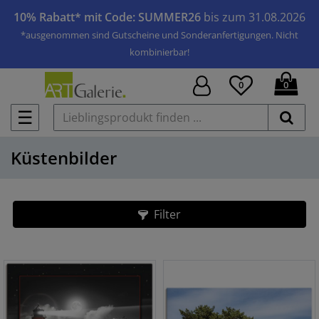
10% Rabatt* mit Code: SUMMER26
bis zum 31.08.2026
*ausgenommen sind Gutscheine und Sonderanfertigungen. Nicht
kombinierbar!
0
0
☰
Küstenbilder
Filter