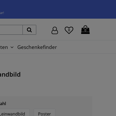
ar!
0
0
ten
Geschenkefinder
ndbild
ahl
Leinwandbild
Poster