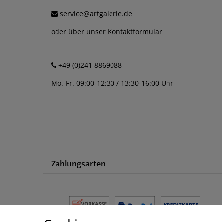
service@artgalerie.de
oder über unser
Kontaktformular
+49 (0)241 8869088
Mo.-Fr. 09:00-12:30 / 13:30-16:00 Uhr
Zahlungsarten