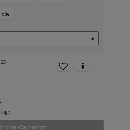
folie
205
n
tstage
In den Warenkorb