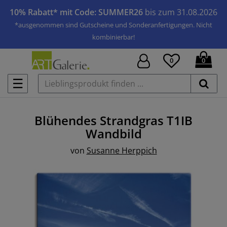
10% Rabatt* mit Code: SUMMER26
bis zum 31.08.2026
*ausgenommen sind Gutscheine und Sonderanfertigungen. Nicht
kombinierbar!
0
0
☰
Blühendes Strandgras T1IB
Wandbild
von
Susanne Herppich