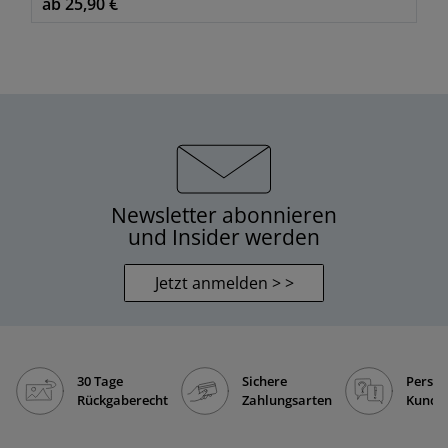
ab 25,90 €
Newsletter abonnieren
und Insider werden
Jetzt anmelden > >
30 Tage
Sichere
Persön
Rückgaberecht
Zahlungsarten
Kunde