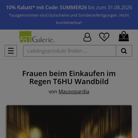
10% Rabatt* mit Code: SUMMER26
bis zum 31.08.2026
*ausgenommen sind Gutscheine und Sonderanfertigungen. Nicht
kombinierbar!
0
0
☰
Frauen beim Einkaufen im
Regen T6HU
Wandbild
von
Mausopardia