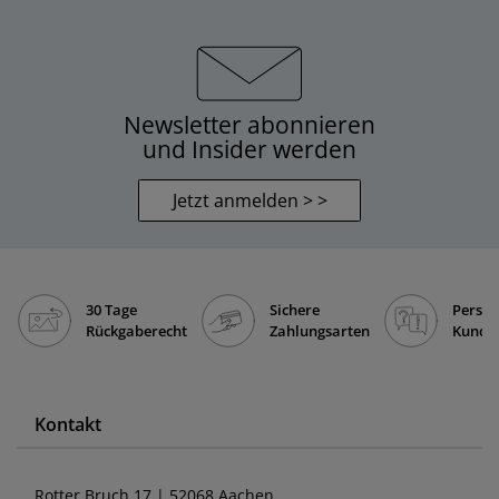
Newsletter abonnieren
und Insider werden
Jetzt anmelden > >
30 Tage
Sichere
Persön
Rückgaberecht
Zahlungsarten
Kunde
Kontakt
Rotter Bruch 17 | 52068 Aachen