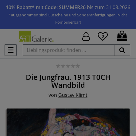
10% Rabatt* mit Code: SUMMER26
bis zum 31.08.2026
*ausgenommen sind Gutscheine und Sonderanfertigungen. Nicht
kombinierbar!
0
0
☰
Die Jungfrau. 1913 T0CH
Wandbild
von
Gustav Klimt