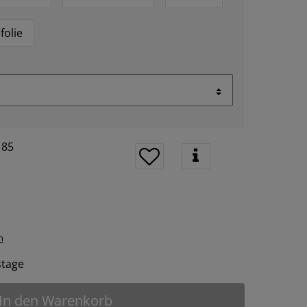
folie
185
n
tstage
In den Warenkorb