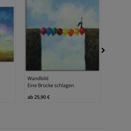
Wandbild
Wandbi
Eine Brücke schlagen
Das Leb
ab 25,90 €
ab 25,90