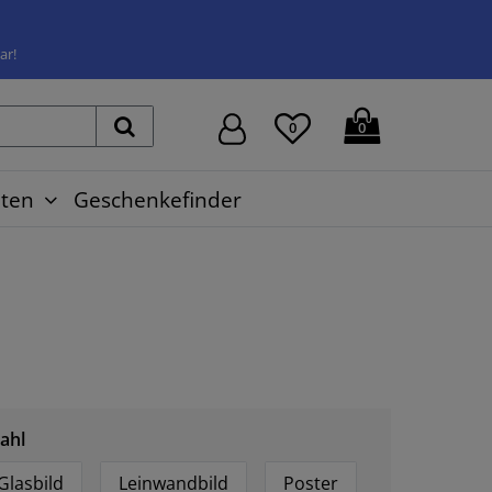
ar!
0
0
ten
Geschenkefinder
ahl
Glasbild
Leinwandbild
Poster