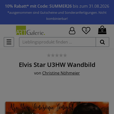
10% Rabatt* mit Code: SUMMER26
bis zum 31.08.2026
*ausgenommen sind Gutscheine und Sonderanfertigungen. Nicht
kombinierbar!
0
0
☰
Elvis Star U3HW
Wandbild
von
Christine Nöhmeier