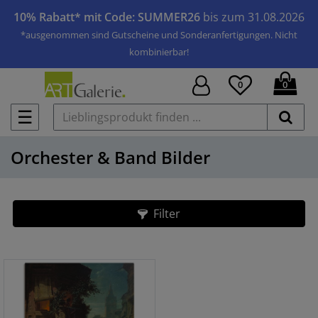
10% Rabatt* mit Code: SUMMER26
bis zum 31.08.2026
*ausgenommen sind Gutscheine und Sonderanfertigungen. Nicht
kombinierbar!
0
0
☰
Orchester & Band Bilder
Filter