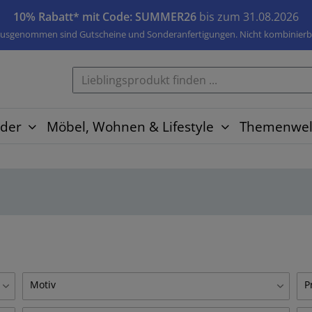
10% Rabatt* mit Code: SUMMER26
bis zum 31.08.2026
usgenommen sind Gutscheine und Sonderanfertigungen. Nicht kombinierb
der
Möbel, Wohnen & Lifestyle
Themenwel
Motiv
P
Affe
L
1
3