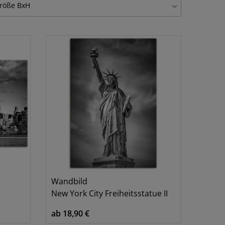
röße BxH
tlg. je 30x30 cm
1
tlg. je 40x40 cm
1
Wandbild
New York City Freiheitsstatue II
ab 18,90 €