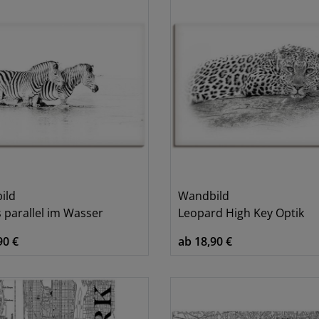
Italien
1
Kind
1
Klassische Fantasie
1
Kuh
2
Küsten
1
Land- & Weltkarten
9
Leopard
2
Liebespaare
1
ild
Wandbild
Liebessprüche
2
 parallel im Wasser
Leopard High Key Optik
London
6
90 €
ab 18,90 €
Löwen
1
Meer
1
Muster
5
New York
16