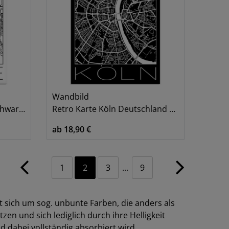
Wandbild
& Weiß
Retro Karte Köln Deutschland Schwarz
ab 18,90 €
1
2
3
...
9
 sich um sog. unbunte Farben, die anders als
zen und sich lediglich durch ihre Helligkeit
d dabei vollständig absorbiert wird,