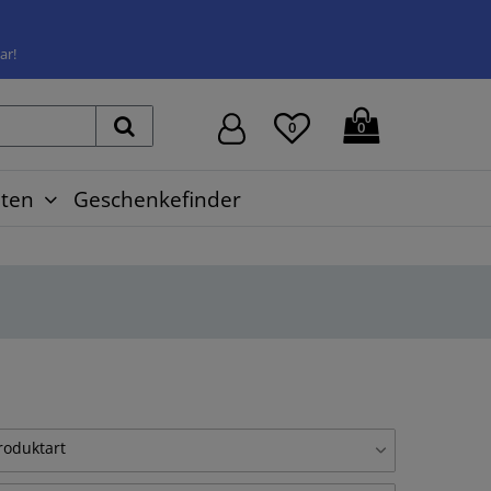
ar!
0
0
ten
Geschenkefinder
roduktart
einwandbilder auf Platte, Set
1