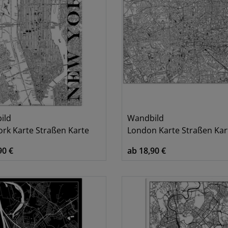
Paris
1
Pferde
2
Portrait
6
Raubkatzen
3
Rom
2
San Francisco
4
ild
Wandbild
rk Karte Straßen Karte
London Karte Straßen Kar
90 €
ab 18,90 €