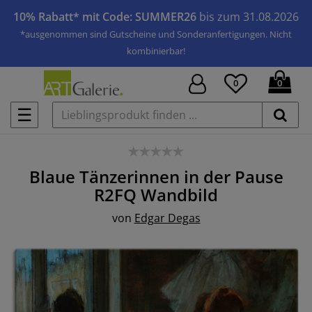
10% Rabatt* mit Code: SUMMER26
bis zum 31.08.2026
*ausgenommen sind Gutscheine und Sonderanfertigungen. Nicht
kombinierbar!
0
0
☰
Blaue Tänzerinnen in der Pause
R2FQ
Wandbild
von
Edgar Degas