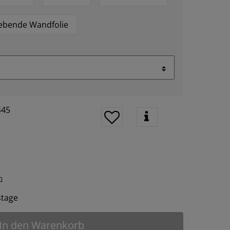
lebende Wandfolie
445
n
tstage
In den Warenkorb