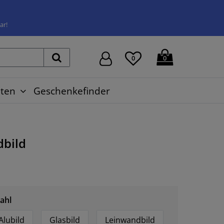
ar!
0
0
ten
Geschenkefinder
bild
ahl
Alubild
Glasbild
Leinwandbild