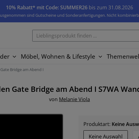
10% Rabatt* mit Code: SUMMER26
bis zum 31.08.2026
usgenommen sind Gutscheine und Sonderanfertigungen. Nicht kombinierb
der
Möbel, Wohnen & Lifestyle
Themenwel
 Gate Bridge am Abend I
en Gate Bridge am Abend I S7WA
Wand
von
Melanie Viola
Produktart:
Keine Ausw
Keine Auswahl