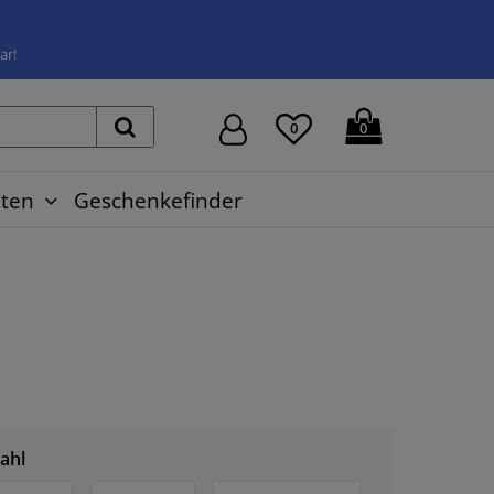
ar!
0
0
ten
Geschenkefinder
ahl