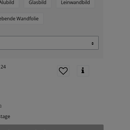
Alubild
Glasbild
Leinwandbild
lebende Wandfolie
124
n
tstage