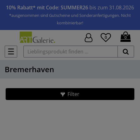
10% Rabatt* mit Code: SUMMER26
bis zum 31.08.2026
*ausgenommen sind Gutscheine und Sonderanfertigungen. Nicht
kombinierbar!
0
0
☰
Bremerhaven
Filter